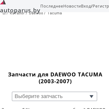
Последнее
Новости
Вход
/
Регист
autoparus.by
/
Каталог
/
Daewoo
/
Tacuma
Запчасти для DAEWOO TACUMA
(2003-2007)