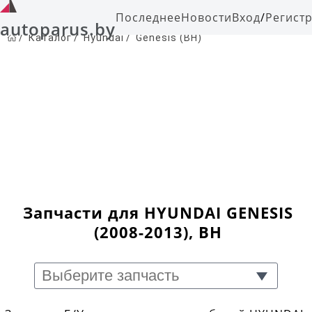
Последнее
Новости
Вход
/
Регист
autoparus.by
/
Каталог
/
Hyundai
/
Genesis (BH)
Запчасти для HYUNDAI GENESIS
(2008-2013), BH