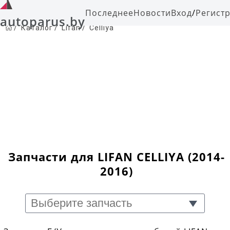
Последнее
Новости
Вход
/
Регист
autoparus.by
/
Каталог
/
Lifan
/
Celliya
Запчасти для LIFAN CELLIYA (2014-
2016)