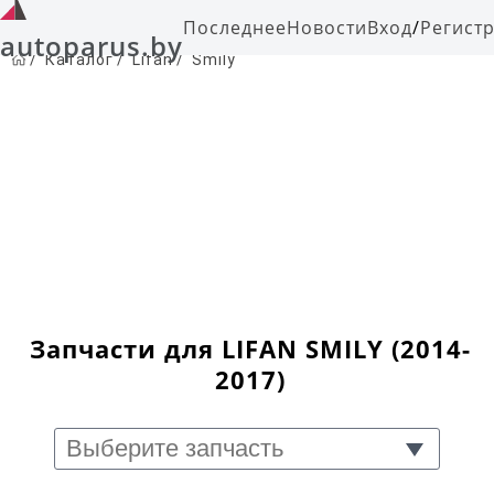
Последнее
Новости
Вход
/
Регист
autoparus.by
/
Каталог
/
Lifan
/
Smily
Запчасти для LIFAN SMILY (2014-
2017)