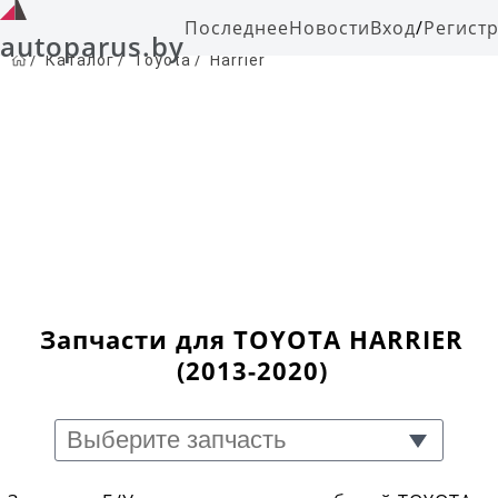
Последнее
Новости
Вход
/
Регист
autoparus.by
/
Каталог
/
Toyota
/
Harrier
Запчасти для TOYOTA HARRIER
(2013-2020)