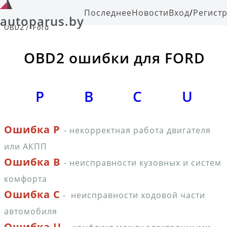
Последнее
Новости
Вход
/
Регист
autoparus.by
OBD2
/
Ford
OBD2 ошибки для FORD
P
B
C
U
Ошибка P
- некорректная работа двигателя
или АКПП
Ошибка B
- неисправности кузовных и систем
комфорта
Ошибка C
- неисправности ходовой части
автомобиля
-
Ошибка U