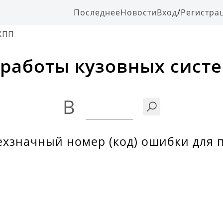
Последнее
Новости
Вход
/
Регистра
АКПП
работы кузовных систе
B
ехзначный номер (код) ошибки для