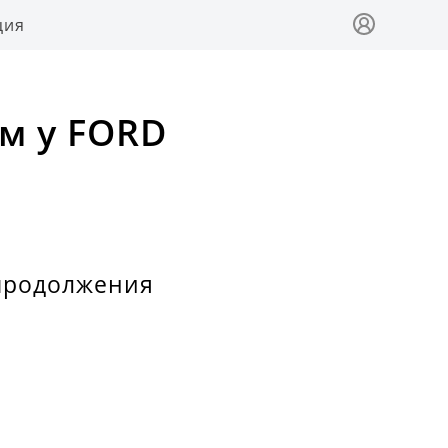
ция
м у FORD
 продолжения