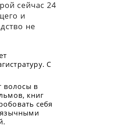
рой сейчас 24
щего и
дство не
ет
гистратуру. С
т волосы в
льмов, книг
робовать себя
лоязычными
й.