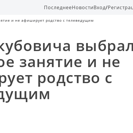
Последнее
Новости
Вход
/
Регистра
нятие и не афиширует родство с телеведущим
кубовича выбрал
ое занятие и не
ует родство с
едущим