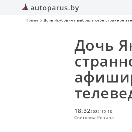
autoparus.by
Новые
Дочь Якубовича выбрала себе странное за
Дочь Я
странн
афишир
телев
18:32
2022-10-18
Светлана Репина