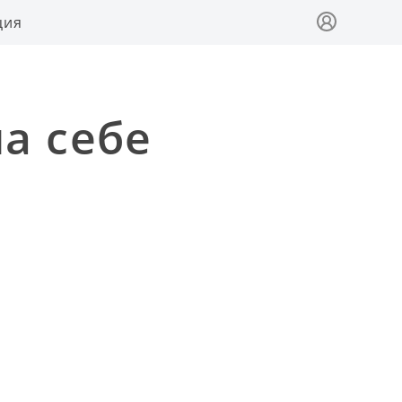
ция
а себе