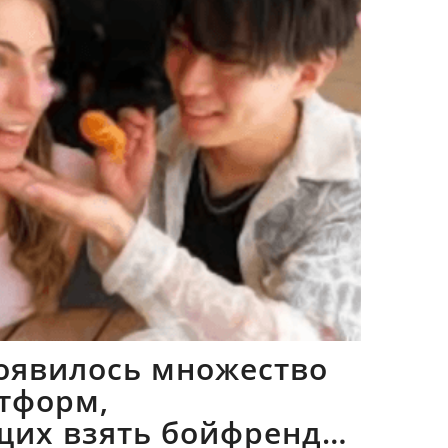
оявилось множество
тформ,
щих взять бойфрендов