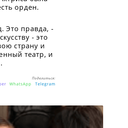
сть орден.
 Это правда, -
кусству - это
вою страну и
енный театр, и
а.
Поделиться:
ber
WhatsApp
Telegram