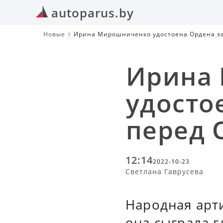
autoparus.by
Новые
Ирина Мирошниченко удостоена Ордена за 
Ирина
удосто
перед 
12:14
2022-10-23
Светлана Гаврусева
Народная арти
она сыграла г