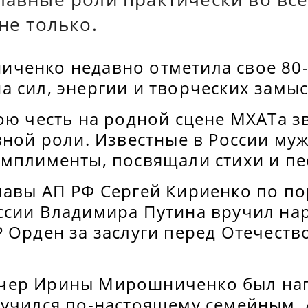
 не только.
ченко недавно отметила свое 80-л
 сил, энергии и творческих замыс
ою честь на родной сцене МХАТа з
авной роли. Известные в России м
омплименты, посвящали стихи и пе
лавы АП РФ Сергей Кириенко по п
ссии Владимира Путина вручил на
 Орден за заслуги перед Отечеством
чер Ирины Мирошниченко был на
лучился по-настоящему семейным. 