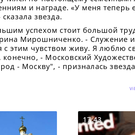
нниям и награде. «У меня теперь е
 сказала звезда.
ьшим успехом стоит большой труд.
рина Мирошниченко. - Служение ис
 я с этим чувством живу. Я люблю с
, конечно, - Московский Художеств
род - Москву", - призналась звезд
Vi
17:43