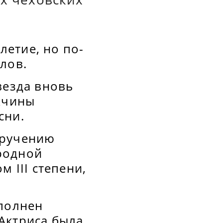
етие, но по-
лов.
везда вновь
ужчины
сни.
оручению
родной
 III степени,
полнен
Актриса была