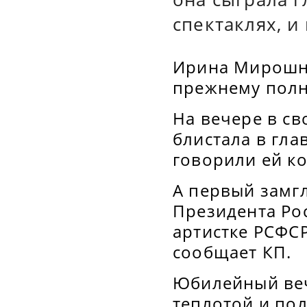
спектаклях, и
Ирина Мирошни
прежнему полна
На вечере в св
блистала в гл
говорили ей к
А первый замг
Президента Ро
артистке РСФСР
сообщает КП.
Юбилейный ве
теплотой и по