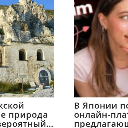
жской
В Японии п
где природа
онлайн-пла
вероятный
предлагаю