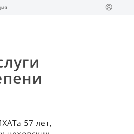
ция
слуги
тепени
ХАТа 57 лет,
ех чеховских