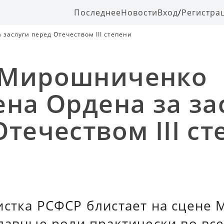
Последнее
Новости
Вход
/
Регистра
заслуги перед Отечеством III степени
 Мирошниченко
ена Ордена за за
Отечеством III с
стка РСФСР блистает на сцене М
лавные роли практически во вс