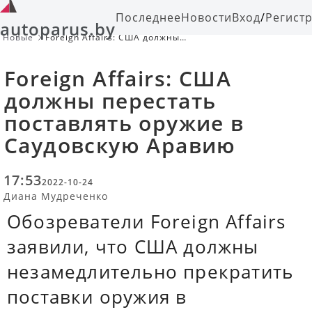
Последнее
Новости
Вход
/
Регист
autoparus.by
Новые
Foreign Affairs: США должны
перестать поставлять оружие в
Саудовскую Аравию
Foreign Affairs: США
должны перестать
поставлять оружие в
Саудовскую Аравию
17:53
2022-10-24
Диана Мудреченко
Обозреватели Foreign Affairs
заявили, что США должны
незамедлительно прекратить
поставки оружия в