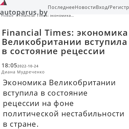
Последнее
Новости
Вход
/
Регист
autoparus.by
Новые
Financial Times: экономика
Великобритании вступила в
состояние рецессии
Financial Times: экономика
Великобритании вступила
в состояние рецессии
18:05
2022-10-24
Диана Мудреченко
Экономика Великобритании
вступила в состояние
рецессии на фоне
политической нестабильности
в стране.