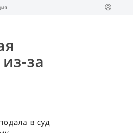
ция
ая
 из-за
одала в суд
му.