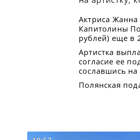
Актриса Жанна 
Капитолины Пол
рублей) еще в 
Артистка выпла
согласие ее по
сославшись на 
Полянская пода