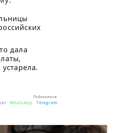
ельницы
российских
то дала
платы,
 устарела.
Поделиться:
ber
WhatsApp
Telegram