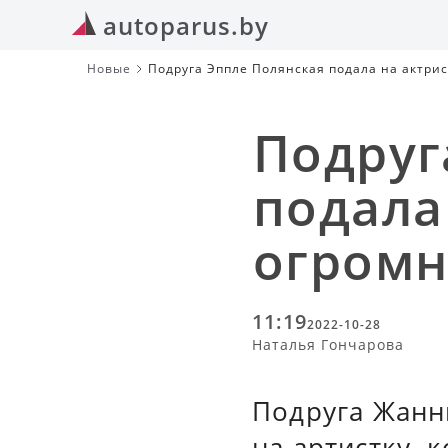
autoparus.by
Новые
Подруга Эппле Полянская подала на актрису
Подруг
подала 
огромн
11:19
2022-10-28
Наталья Гончарова
Подруга Жанн
на артистку, 