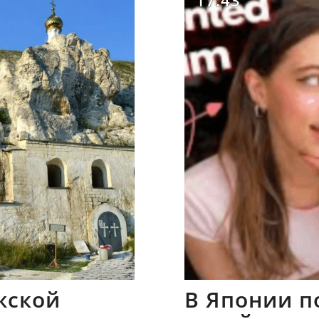
17:43
жской
В Японии п