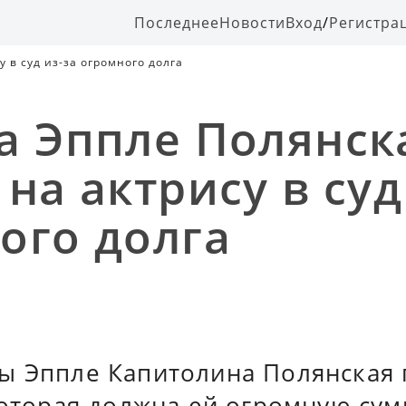
Последнее
Новости
Вход
/
Регистра
 в суд из-за огромного долга
а Эппле Полянск
на актрису в суд
ого долга
ы Эппле Капитолина Полянская п
которая должна ей огромную сум