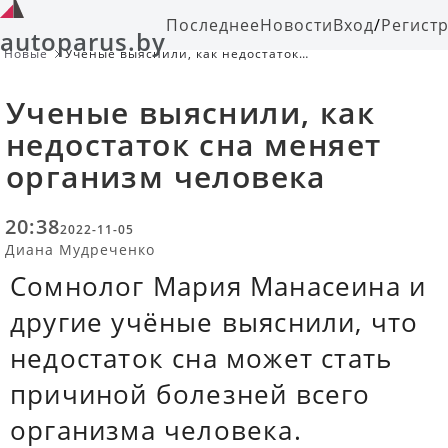
Последнее
Новости
Вход
/
Регист
autoparus.by
Новые
Ученые выяснили, как недостаток
сна меняет организм человека
Ученые выяснили, как
недостаток сна меняет
организм человека
20:38
2022-11-05
Диана Мудреченко
Сомнолог Мария Манасеина и
другие учёные выяснили, что
недостаток сна может стать
причиной болезней всего
организма человека.