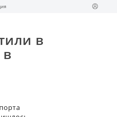
ция
тили в
 в
спорта
ришлось