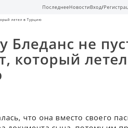
Последнее
Новости
Вход
/
Регистра
торый летел в Турцию
у Бледанс не пус
т, который летел
ю
лась, что она вместо своего па
ва документа сына, потому им п