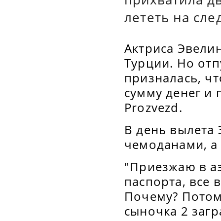
лететь на сл
Актриса Эвелин
Турции. Но отп
призналась, ч
сумму денег и 
Рrozvezd.
В день вылета 
чемоданами, а 
"Приезжаю в аэ
паспорта, все 
Почему? Потом
сыночка 2 заг