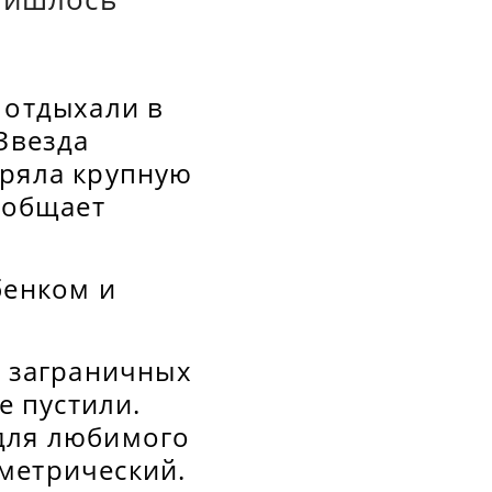
 отдыхали в
Звезда
еряла крупную
ообщает
бенком и
2 заграничных
е пустили.
 для любимого
метрический.