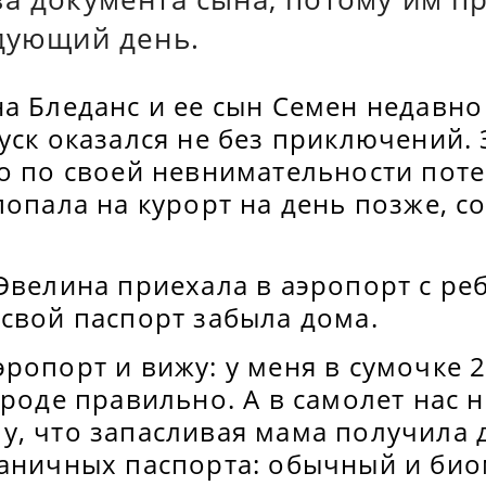
едующий день.
а Бледанс и ее сын Семен недавно
уск оказался не без приключений. 
то по своей невнимательности пот
попала на курорт на день позже, с
Эвелина приехала в аэропорт с ре
свой паспорт забыла дома.
ропорт и вижу: у меня в сумочке 
вроде правильно. А в самолет нас н
у, что запасливая мама получила
раничных паспорта: обычный и био