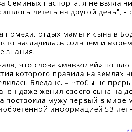
ва Семиных паспорта, я не взяла н
пришлось лететь на другой день", - 
а помехи, отдых мамы и сына в Бо
осто насладилась солнцем и морем
е знания.
нала, что слова «мавзолей» пошло
стия которого правила на землях 
елилась Бледанс. – Чтобы не прер
, он даже женил своего сына на д
а построила мужу первый в мире м
иобретенной информацией 53-летн
Vi