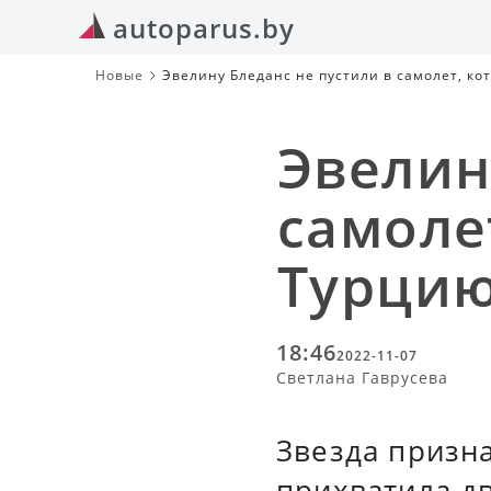
autoparus.by
Новые
Эвелину Бледанс не пустили в самолет, ко
Эвелин
самоле
Турци
18:46
2022-11-07
Светлана Гаврусева
Звезда призна
прихватила д