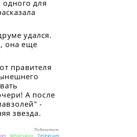
и одного для
расказала
друме удался.
, она еще
 от правителя
нынешнего
ывать
очери! А после
авзолей" -
яя звезда.
Поделиться:
ber
WhatsApp
Telegram