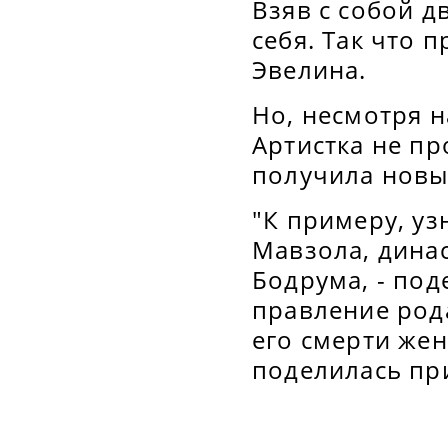
Взяв с собой д
себя. Так что 
Эвелина.
Но, несмотря н
Артистка не пр
получила новы
"К примеру, уз
Мавзола, дина
Бодрума, - под
правление рода
его смерти жен
поделилась пр