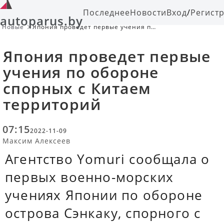
Последнее
Новости
Вход
/
Регист
autoparus.by
Новые
Япония проведет первые учения по
обороне спорных с Китаем
территорий
Япония проведет первые
учения по обороне
спорных с Китаем
территорий
07:15
2022-11-09
Максим Алексеев
Агентство Yomuri сообщала о
первых военно-морских
учениях Японии по обороне
острова Сэнкаку, спорного с