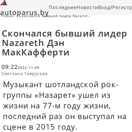
Последнее
Новости
Вход
/
Регист
autoparus.by
Новые
Скончался бывший лидер Nazareth
Дэн МакКафферти
Скончался бывший лидер
Nazareth Дэн
МакКафферти
09:22
2022-11-09
Светлана Гаврусева
Музыкант шотландской рок-
группы «Назарет» ушел из
жизни на 77-м году жизни,
последний раз он выступал на
сцене в 2015 году.