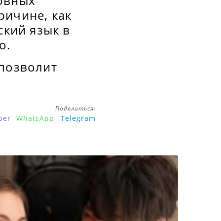
новных
ричине, как
ский язык в
о.
 позволит
Поделиться:
ber
WhatsApp
Telegram