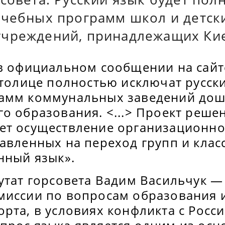
учебных программ школ и детск
чреждений, принадлежащих Кие
 в официальном сообщении на сайт
столице полностью исключат русск
амм коммунальных заведений дош
о образования. <...> Проект реше
ет осуществление организационн
авленных на переход групп и класс
нный язык».
утат горсовета Вадим Васильчук —
миссии по вопросам образования и
рта, в условиях конфликта с Росс