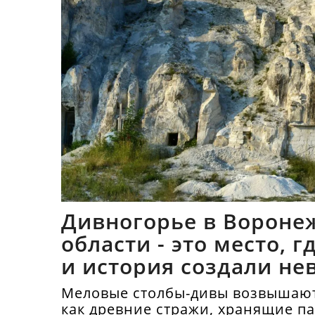
Дивногорье в Вороне
области - это место, 
и история создали не
синтез
Меловые столбы-дивы возвышают
как древние стражи, хранящие п