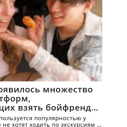
оявилось множество
тформ,
щих взять бойфрендов
пользуется популярностью у
е не хотят ходить по экскурсиям и