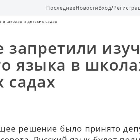
Последнее
Новости
Вход
/
Регистра
 в школах и детских садах
е запретили изу
го языка в школа
х садах
щее решение было принято деп
совета. Русский язык будет пол