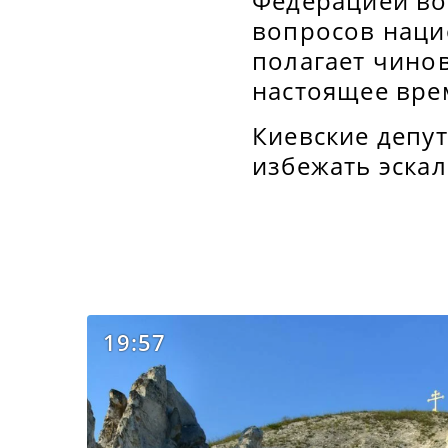
Федерацией во
вопросов наци
полагает чинов
настоящее вре
Киевские депу
избежать эска
19:57