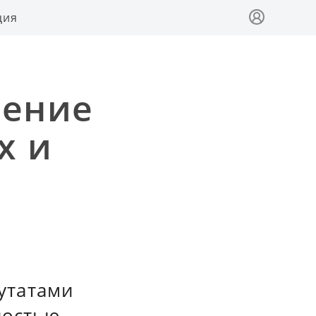
ция
чение
х и
утатами
ностью