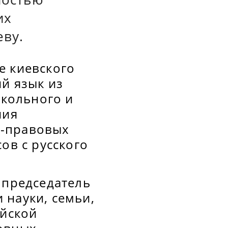
их
ву.
е киевского
ий язык из
кольного и
ния
о-правовых
ов с русского
 председатель
 науки, семьи,
ийской