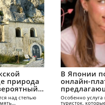
жской
В Японии п
где природа
онлайн-пла
вероятный
предлагаю
напрокат
ся над степью
Особенно услуга 
амять
туристок, которы