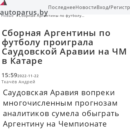
Последнее
Новости
Вход
/
Регист
autoparus.by
Новые
Сборная Аргентины по футболу
проиграла Саудовской Аравии на
ЧМ в Катаре
Сборная Аргентины по
футболу проиграла
Саудовской Аравии на ЧМ
в Катаре
15:59
2022-11-22
Ткачёв Андрей
Саудовская Аравия вопреки
многочисленным прогнозам
аналитиков сумела обыграть
Аргентину на Чемпионате