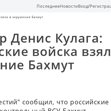
Последнее
Новости
Вход
/
Регистра
взяли в окружение Бахмут
р Денис Кулага:
ские войска взял
ние Бахмут
естий" сообщил, что российские
контрольный ВСУ Бахмут.