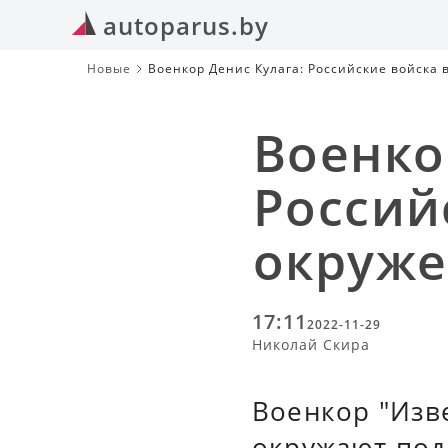
autoparus.by
Новые
Военкор Денис Кулага: Российские войска 
Военко
Россий
окруже
17:11
2022-11-29
Николай Скира
Военкор "Изв
окружают под