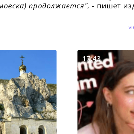
мовска) продолжается",
- пишет из
Vi
17:43