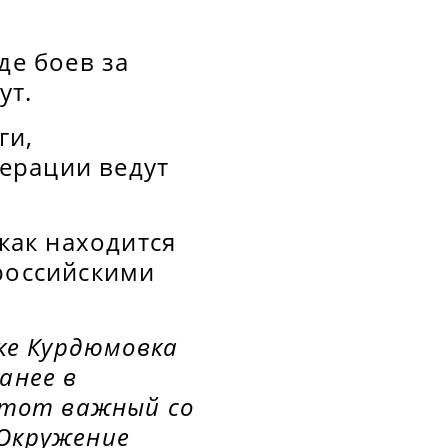
де боев за
ут.
ги,
ерации ведут
 как находится
 российскими
лке Курдюмовка
анее в
 этот важный со
 Окружение