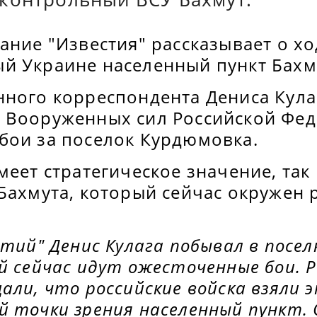
ание "Известия" рассказывает о хо
й Украине населенный пункт Бахм
нного корреспондента Дениса Кула
 Вооруженных сил Российской Фед
бои за поселок Курдюмовка.
меет стратегическое значение, так
 Бахмута, который сейчас окружен
стий" Денис Кулага побывал в посе
й сейчас идут ожесточенные бои. Р
али, что российские войска взяли
й точки зрения населенный пункт.