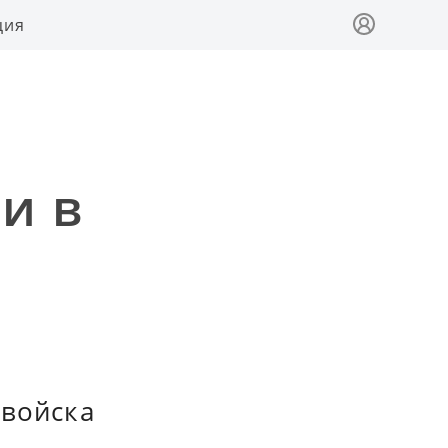
ция
и в
 войска