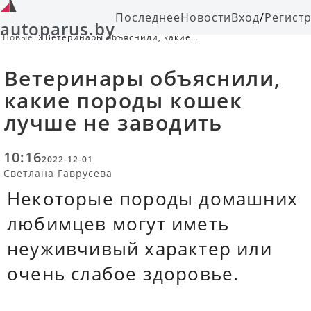
Последнее
Новости
Вход
/
Регист
autoparus.by
Новые
Ветеринары объяснили, какие
породы кошек лучше не заводить
Ветеринары объяснили,
какие породы кошек
лучше не заводить
10:16
2022-12-01
Светлана Гаврусева
Некоторые породы домашних
любимцев могут иметь
неуживчивый характер или
очень слабое здоровье.