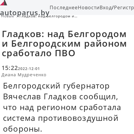
Последнее
Новости
Вход
/
Регист
autoparus.by
Новые
Гладков: над Белгородом и
Белгородским районом сработало
ПВО
Гладков: над Белгородом
и Белгородским районом
сработало ПВО
15:22
2022-12-01
Диана Мудреченко
Белгородский губернатор
Вячеслав Гладков сообщил,
что над регионом сработала
система противовоздушной
обороны.