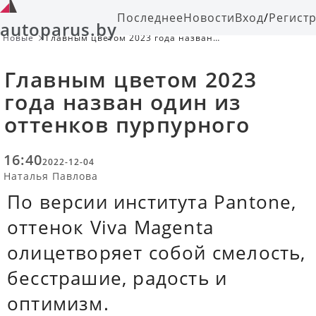
Последнее
Новости
Вход
/
Регист
autoparus.by
Новые
Главным цветом 2023 года назван
один из оттенков пурпурного
Главным цветом 2023
года назван один из
оттенков пурпурного
16:40
2022-12-04
Наталья Павлова
По версии института Pantone,
оттенок Viva Magenta
олицетворяет собой смелость,
бесстрашие, радость и
оптимизм.