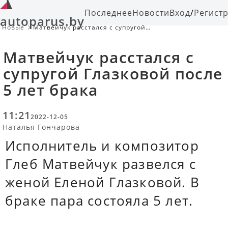
Последнее
Новости
Вход
/
Регист
autoparus.by
Новые
Матвейчук расстался с супругой
Глазковой после 5 лет брака
Матвейчук расстался с
супругой Глазковой после
5 лет брака
11:21
2022-12-05
Наталья Гончарова
Исполнитель и композитор
Глеб Матвейчук развелся с
женой Еленой Глазковой. В
браке пара состояла 5 лет.