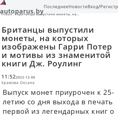
Последнее
Новости
Вход
/
Регист
autoparus.by
Новые
Британцы выпустили монеты, на
которых изображены Гарри Потер и
мотивы из знаменитой книги Дж.
Британцы выпустили
Роулинг
монеты, на которых
изображены Гарри Потер
и мотивы из знаменитой
книги Дж. Роулинг
11:52
2022-12-06
Храмова Оксана
Выпуск монет приурочен к 25-
летию со дня выхода в печать
первой из легендарных книг о