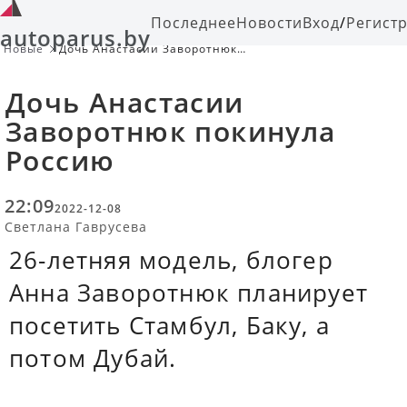
Последнее
Новости
Вход
/
Регист
autoparus.by
Новые
Дочь Анастасии Заворотнюк
покинула Россию
Дочь Анастасии
Заворотнюк покинула
Россию
22:09
2022-12-08
Светлана Гаврусева
26-летняя модель, блогер
Анна Заворотнюк планирует
посетить Стамбул, Баку, а
потом Дубай.