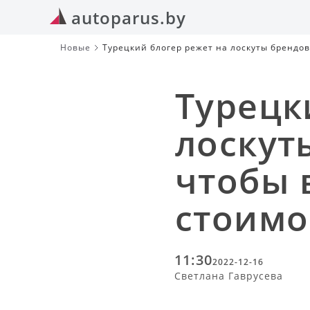
autoparus.by
Новые
Турецкий блогер режет на лоскуты брендо
Турецк
лоскут
чтобы 
стоимо
11:30
2022-12-16
Светлана Гаврусева