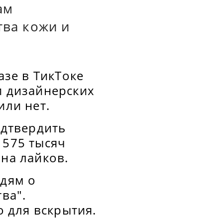
ам
тва кожи и
зе в ТикТоке
и дизайнерских
или нет.
одтвердить
 575 тысяч
она лайков.
юдям о
ва".
 для вскрытия.