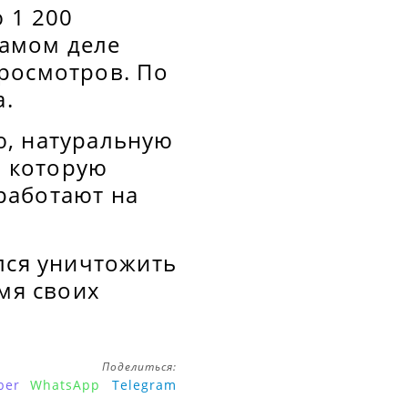
 1 200
самом деле
росмотров. По
a.
ю, натуральную
, которую
работают на
лся уничтожить
емя своих
Поделиться:
ber
WhatsApp
Telegram