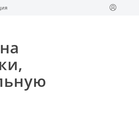
ция
 на
ки,
льную