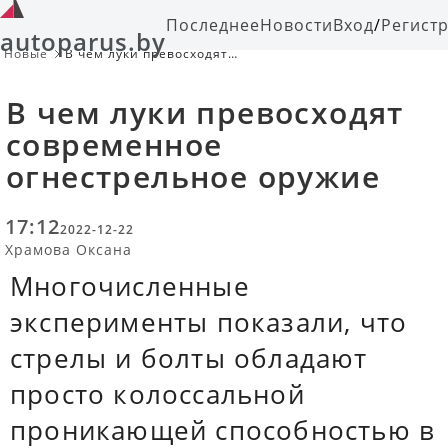
Последнее
Новости
Вход
/
Регист
autoparus.by
Новые
В чем луки превосходят
современное огнестрельное
оружие
В чем луки превосходят
современное
огнестрельное оружие
17:12
2022-12-22
Храмова Оксана
Многочисленные
эксперименты показали, что
стрелы и болты обладают
просто колоссальной
проникающей способностью в