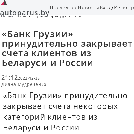
Последнее
Новости
Вход
/
Регист
autoparus.by
Новые
«Банк Грузии» принудительно
закрывает счета клиентов из
Беларуси и России
«Банк Грузии»
принудительно закрывает
счета клиентов из
Беларуси и России
21:12
2022-12-23
Диана Мудреченко
«Банк Грузии» принудительно
закрывает счета некоторых
категорий клиентов из
Беларуси и России,