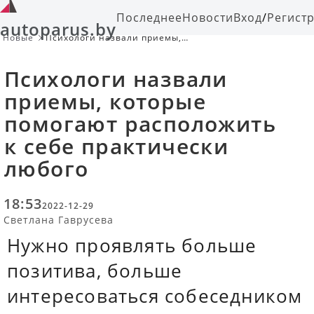
Последнее
Новости
Вход
/
Регист
autoparus.by
Новые
Психологи назвали приемы,
которые помогают расположить
к себе практически любого
Психологи назвали
приемы, которые
помогают расположить
к себе практически
любого
18:53
2022-12-29
Светлана Гаврусева
Нужно проявлять больше
позитива, больше
интересоваться собеседником