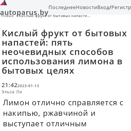
Последнее
Новости
Вход
/
Регист
autoparus.by
Новые
Кислый фрукт от бытовых напастей:
пять неочевидных способов
использования лимона в бытовых
Кислый фрукт от бытовых
целях
напастей: пять
неочевидных способов
использования лимона в
бытовых целях
21:42
2023-01-13
Эльза Ли
Лимон отлично справляется с
накипью, ржавчиной и
выступает отличным