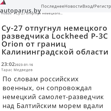
Последнее
Новости
Вход
/
Регист
autoparus.by
Новые
Су-27 отпугнул немецкого
разведчика Lockheed P-3C Orion от
границ Калининградской области
Су-27 отпугнул немецкого
разведчика Lockheed P-3C
Orion от границ
Калининградской области
23:02
2023-01-16
Тарас Медведев
По словам российских
военных, он сопровождал
немецкий самолет-разведчик
над Балтийским морем вдали