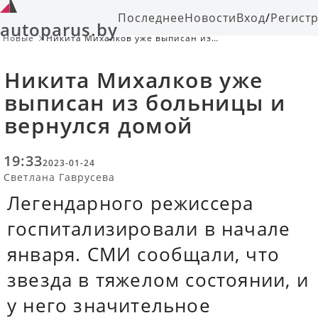
Последнее
Новости
Вход
/
Регист
autoparus.by
Новые
Никита Михалков уже выписан из
больницы и вернулся домой
Никита Михалков уже
выписан из больницы и
вернулся домой
19:33
2023-01-24
Светлана Гаврусева
Легендарного режиссера
госпитализировали в начале
января. СМИ сообщали, что
звезда в тяжелом состоянии, и
у него значительное