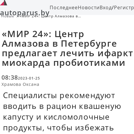
Последнее
Новости
Вход
/
Регист
autoparus.by
Новые
«МИР 24»: Центр Алмазова в
Петербурге предлагает лечить
ифаркт миокарда пробиотиками
«МИР 24»: Центр
Алмазова в Петербурге
предлагает лечить ифаркт
миокарда пробиотиками
08:38
2023-01-25
Храмова Оксана
Специалисты рекомендуют
вводить в рацион квашеную
капусту и кисломолочные
продукты, чтобы избежать