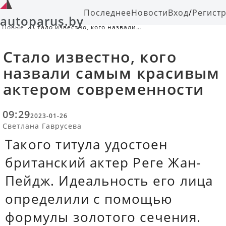
Последнее
Новости
Вход
/
Регист
autoparus.by
Новые
Стало известно, кого назвали
самым красивым актером
современности
Стало известно, кого
назвали самым красивым
актером современности
09:29
2023-01-26
Светлана Гаврусева
Такого титула удостоен
британский актер Реге Жан-
Пейдж. Идеальность его лица
определили с помощью
формулы золотого сечения.