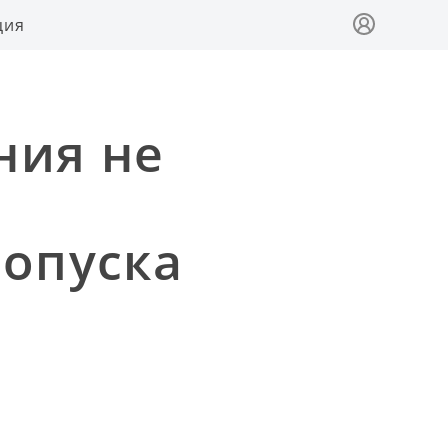
ция
ния не
допуска