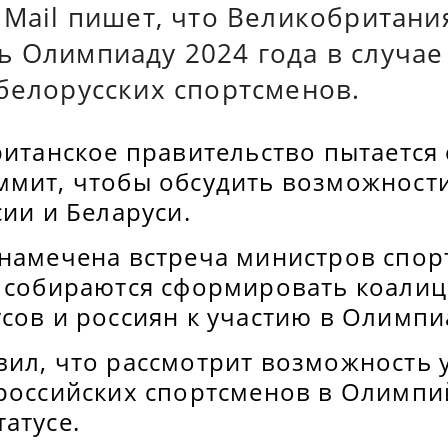
 Mail пишет, что Великобритани
ь Олимпиаду 2024 года в случае
белорусских спортсменов.
ританское правительство пытается 
ммит, чтобы обсудить возможност
сии и Беларуси.
 намечена встреча министров спор
е собираются сформировать коали
сов и россиян к участию в Олимпи
вил, что рассмотрит возможность 
 российских спортсменов в Олимпи
атусе.