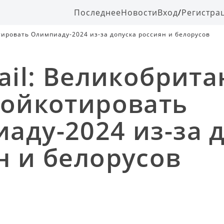
Последнее
Новости
Вход
/
Регистра
отировать Олимпиаду-2024 из-за допуска россиян и белорусов
ail: Великобрита
бойкотировать
аду-2024 из-за 
н и белорусов