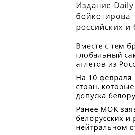
Издание Daily
бойкотироват
российских и 
Вместе с тем б
глобальный са
атлетов из Рос
На 10 февраля
стран, которы
допуска белору
Ранее МОК зая
белорусских и
нейтральном ст