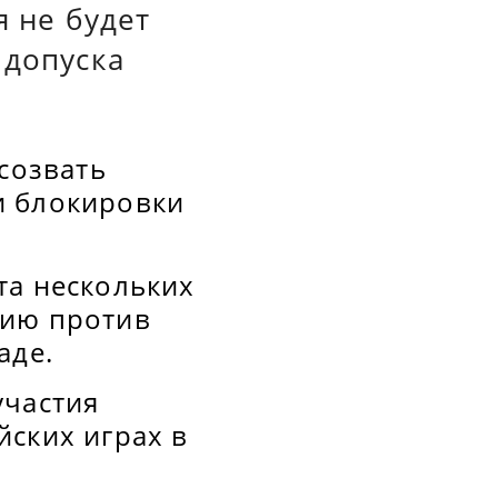
я не будет
 допуска
созвать
и блокировки
та нескольких
цию против
аде.
участия
йских играх в