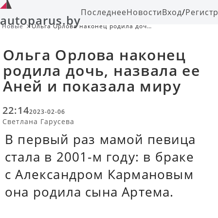
Последнее
Новости
Вход
/
Регист
autoparus.by
Новые
Ольга Орлова наконец родила дочь,
назвала ее Аней и показала миру
Ольга Орлова наконец
родила дочь, назвала ее
Аней и показала миру
22:14
2023-02-06
Светлана Гарусева
В первый раз мамой певица
стала в 2001-м году: в браке
с Александром Кармановым
она родила сына Артема.