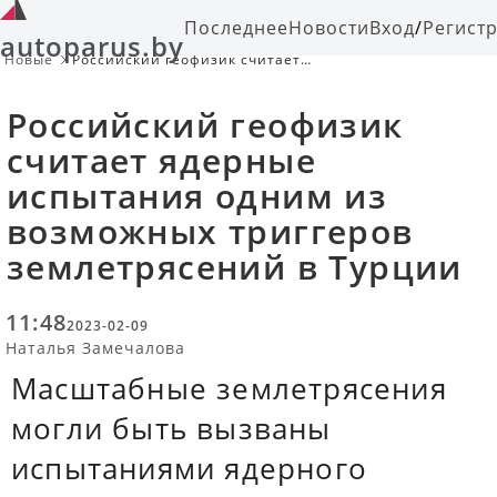
Последнее
Новости
Вход
/
Регист
autoparus.by
Новые
Российский геофизик считает
ядерные испытания одним из
возможных триггеров
Российский геофизик
землетрясений в Турции
считает ядерные
испытания одним из
возможных триггеров
землетрясений в Турции
11:48
2023-02-09
Наталья Замечалова
Масштабные землетрясения
могли быть вызваны
испытаниями ядерного