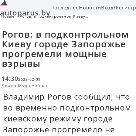
Последнее
Новости
Вход
/
Регист
autoparus.by
Новые
Рогов: в подконтрольном Киеву
городе Запорожье прогремели
мощные взрывы
Рогов: в подконтрольном
Киеву городе Запорожье
прогремели мощные
взрывы
14:30
2023-02-09
Диана Мудреченко
Владимир Рогов сообщил, что
во временно подконтрольном
киевскому режиму городе
Запорожье прогремело не