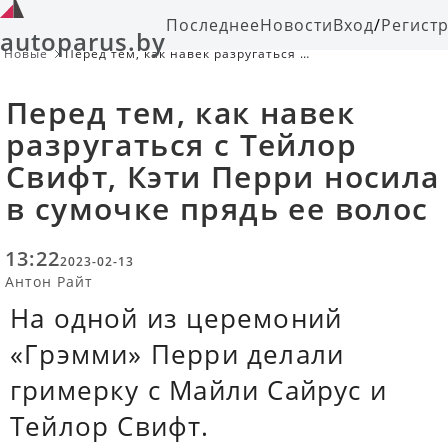
Последнее
Новости
Вход
/
Регист
autoparus.by
Новые
Перед тем, как навек разругаться с
Тейлор Свифт, Кэти Перри носила в
сумочке прядь ее волос
Перед тем, как навек
разругаться с Тейлор
Свифт, Кэти Перри носила
в сумочке прядь ее волос
13:22
2023-02-13
Антон Райт
На одной из церемоний
«Грэмми» Перри делали
гримерку с Майли Сайрус и
Тейлор Свифт.