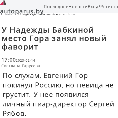
Последнее
Новости
Вход
/
Регист
autoparus.by
Новые
У Надежды Бабкиной место Гора
занял новый фаворит
У Надежды Бабкиной
место Гора занял новый
фаворит
17:00
2023-02-14
Светлана Гарусева
По слухам, Евгений Гор
покинул Россию, но певица не
грустит. У нее появился
личный пиар-директор Сергей
Рябов.