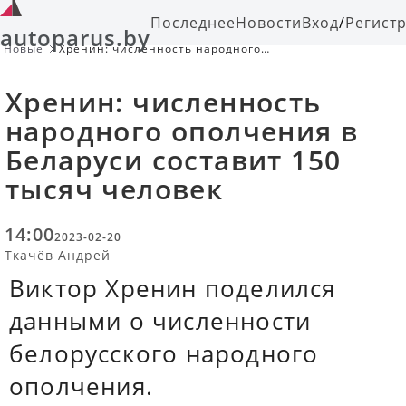
Последнее
Новости
Вход
/
Регист
autoparus.by
Новые
Хренин: численность народного
ополчения в Беларуси составит 150
тысяч человек
Хренин: численность
народного ополчения в
Беларуси составит 150
тысяч человек
14:00
2023-02-20
Ткачёв Андрей
Виктор Хренин поделился
данными о численности
белорусского народного
ополчения.