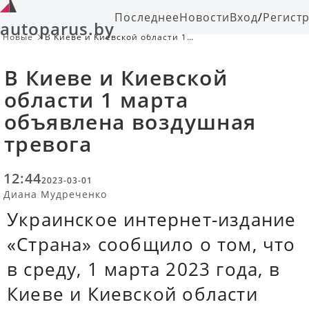
Последнее
Новости
Вход
/
Регист
autoparus.by
Новые
В Киеве и Киевской области 1
марта объявлена воздушная
тревога
В Киеве и Киевской
области 1 марта
объявлена воздушная
тревога
12:44
2023-03-01
Диана Мудреченко
Украинское интернет-издание
«Страна» сообщило о том, что
в среду, 1 марта 2023 года, в
Киеве и Киевской области