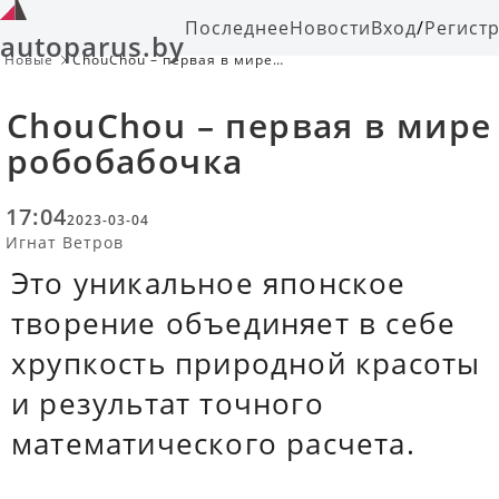
Последнее
Новости
Вход
/
Регист
autoparus.by
Новые
ChouChou – первая в мире
робобабочка
ChouChou – первая в мире
робобабочка
17:04
2023-03-04
Игнат Ветров
Это уникальное японское
творение объединяет в себе
хрупкость природной красоты
и результат точного
математического расчета.