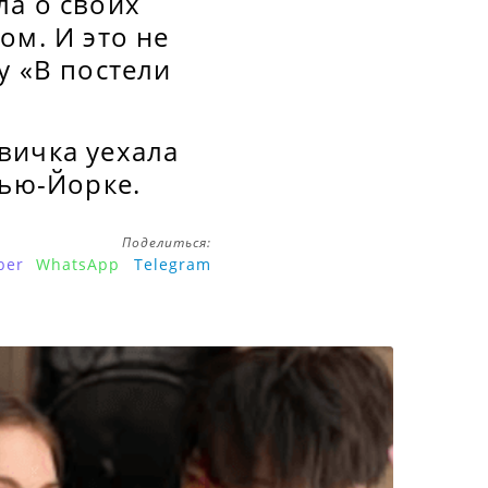
ла о своих
ом. И это не
у «В постели
вичка уехала
Нью-Йорке.
Поделиться:
ber
WhatsApp
Telegram