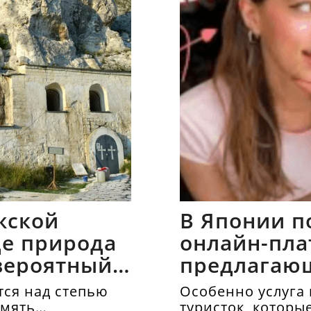
жской
В Японии п
где природа
онлайн-пла
вероятный
предлагаю
напрокат
ся над степью
Особенно услуга 
амять
туристок, которы