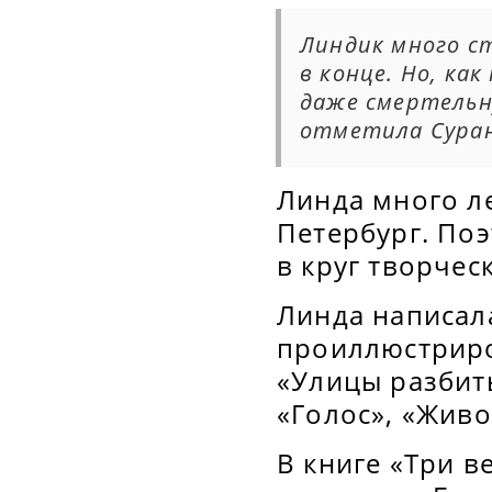
Линдик много ст
в конце. Но, ка
даже смертельн
отметила Сура
Линда много ле
Петербург. По
в круг творчес
Линда написала
проиллюстриро
«Улицы разбиты
«Голос», «Живо
В книге «Три в