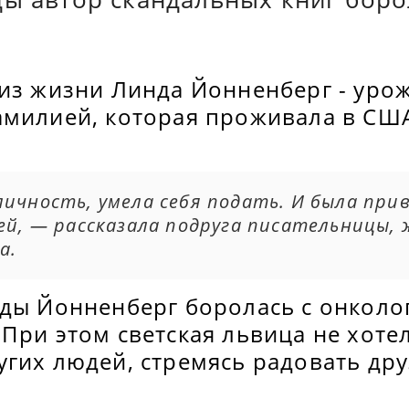
 из жизни Линда Йонненберг - уро
амилией, которая проживала в СШ
личность, умела себя подать. И была при
ней, — рассказала подруга писательницы,
а.
оды Йонненберг боролась с онколо
При этом светская львица не хоте
угих людей, стремясь радовать др