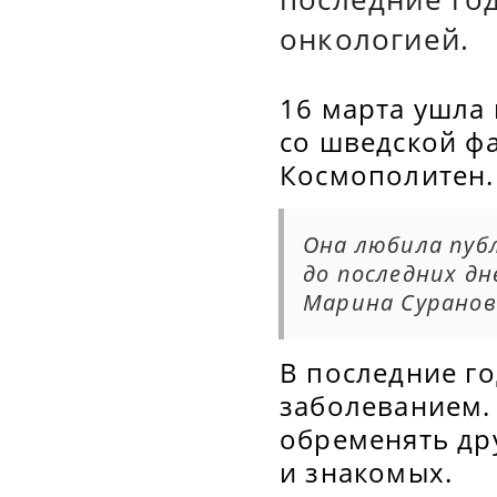
онкологией.
16 марта ушла
со шведской ф
Космополитен.
Она любила пуб
до последних д
Марина Суранов
В последние г
заболеванием. 
обременять др
и знакомых.