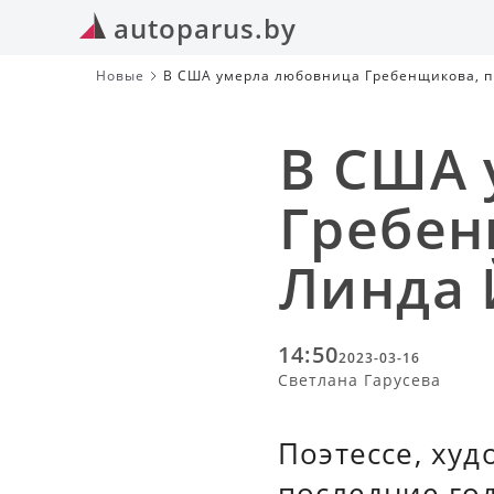
autoparus.by
Новые
В США умерла любовница Гребенщикова, 
В США 
Гребен
Линда 
14:50
2023-03-16
Светлана Гарусева
Поэтессе, худ
последние го