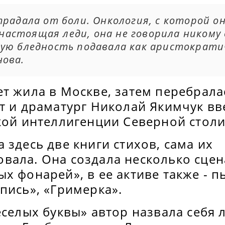
радала от боли. Онкология, с которой он
к настоящая леди, она не говорила никому
ую бледность подавала как аристократич
нова.
т жила в Москве, затем перебралас
эт и драматург Николай Якимчук в
кой интеллигенции Северной столи
 здесь две книги стихов, сама их
вала. Она создала несколько сцен
х фонарей», в ее активе также - п
пись», «Гримерка».
еселых буквы» автор назвала себя