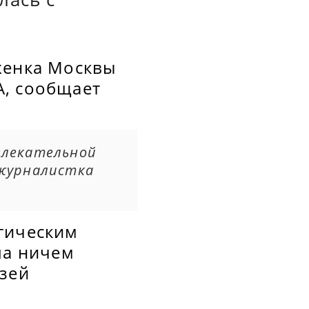
женка Москвы
А, сообщает
влекательной
 журналистка
гическим
ла ничем
узей