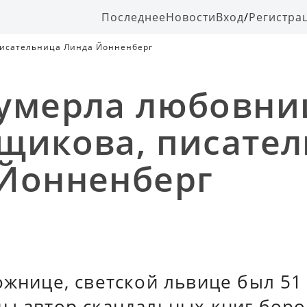
Последнее
Новости
Вход
/
Регистра
писательница Линда Йонненберг
умерла любовни
щикова, писате
Йонненберг
ожнице, светской львице был 51 
ды автор скандальных книг боро