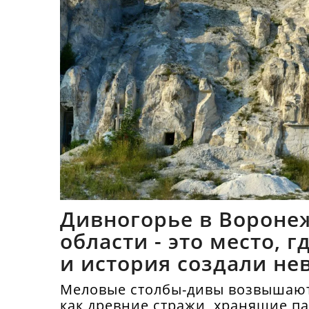
Дивногорье в Вороне
области - это место, 
и история создали не
синтез
Меловые столбы-дивы возвышают
как древние стражи, хранящие п