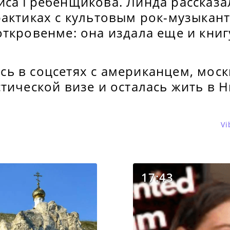
иса Гребенщикова. Линда рассказа
актиках с культовым рок-музыкант
ткровенме: она издала еще и книг
ь в соцсетях с американцем, моск
тической визе и осталась жить в 
Vi
17:43