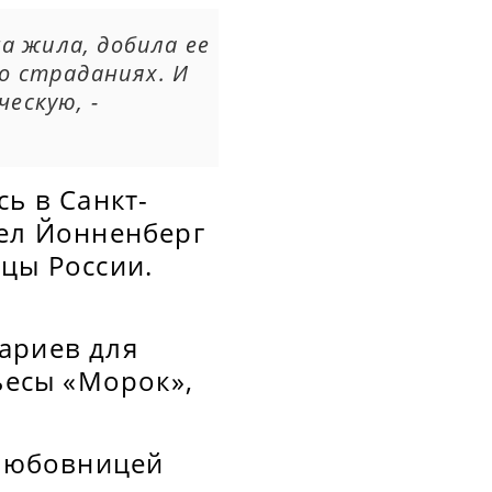
а жила, добила ее
 о страданиях. И
ескую, -
ь в Санкт-
вел Йонненберг
цы России.
ариев для
ьесы «Морок»,
 любовницей