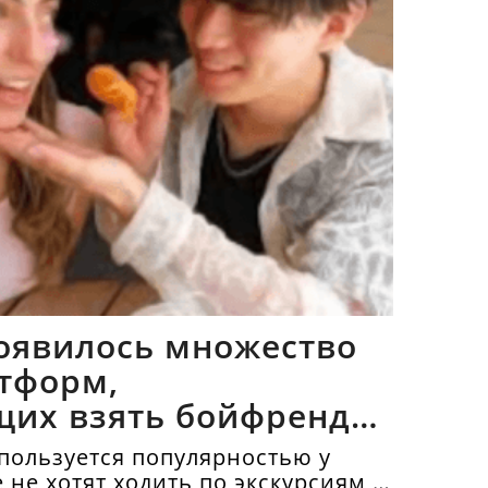
оявилось множество
тформ,
щих взять бойфрендов
пользуется популярностью у
е не хотят ходить по экскурсиям и