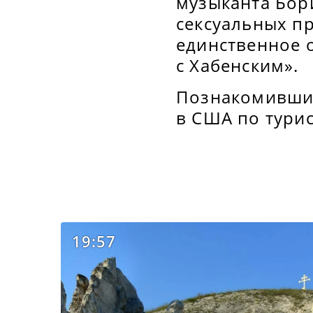
музыканта Бор
сексуальных пр
единственное о
с Хабенским».
Познакомившис
в США по турис
19:57