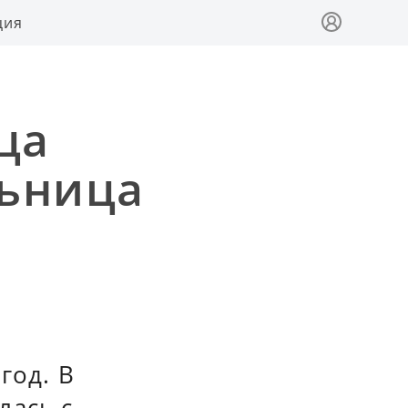
ция
ца
льница
год. В
лась с