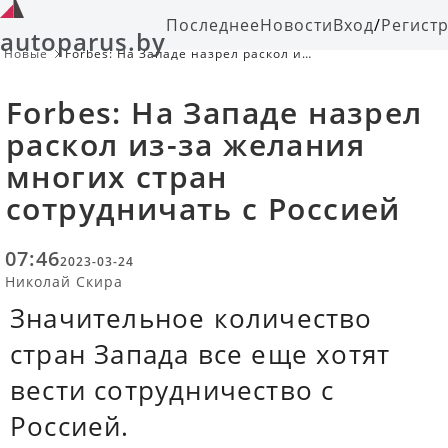
Последнее
Новости
Вход
/
Регист
autoparus.by
Новые
Forbes: На Западе назрел раскол из-
за желания многих стран
сотрудничать с Россией
Forbes: На Западе назрел
раскол из-за желания
многих стран
сотрудничать с Россией
07:46
2023-03-24
Николай Скира
Значительное количество
стран Запада все еще хотят
вести сотрудничество с
Россией.