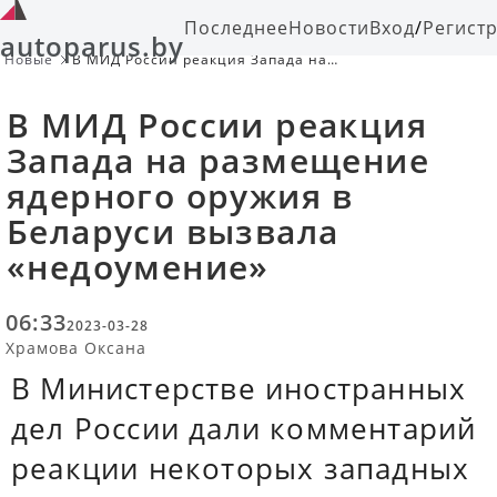
Последнее
Новости
Вход
/
Регист
autoparus.by
Новые
В МИД России реакция Запада на
размещение ядерного оружия в
Беларуси вызвала «недоумение»
В МИД России реакция
Запада на размещение
ядерного оружия в
Беларуси вызвала
«недоумение»
06:33
2023-03-28
Храмова Оксана
В Министерстве иностранных
дел России дали комментарий
реакции некоторых западных