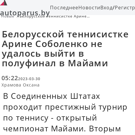
Последнее
Новости
Вход
/
Регист
autoparus.by
Новые
Белорусской теннисистке Арине
Соболенко не удалось выйти в
полуфинал в Майами
Белорусской теннисистке
Арине Соболенко не
удалось выйти в
полуфинал в Майами
05:22
2023-03-30
Храмова Оксана
В Соединенных Штатах
проходит престижный турнир
по теннису - открытый
чемпионат Майами. Вторым