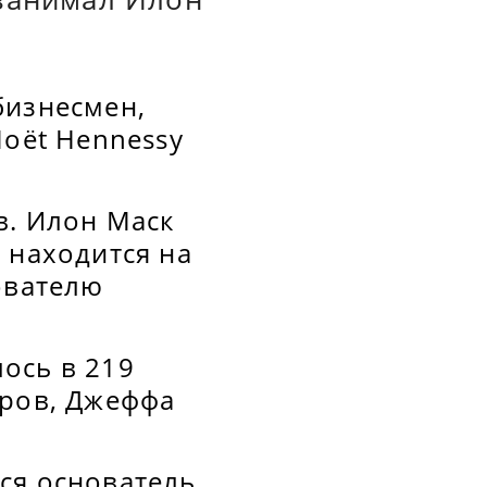
бизнесмен,
Moët Hennessy
в. Илон Маск
 находится на
ователю
ось в 219
аров, Джеффа
ся основатель