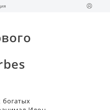
ция
рвого
х
rbes
х богатых
 занимал Илон