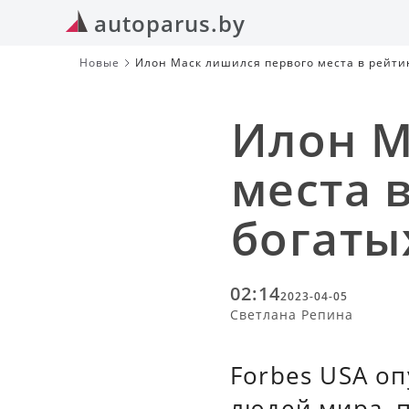
autoparus.by
Новые
Илон Маск лишился первого места в рейти
Илон М
места 
богаты
02:14
2023-04-05
Светлана Репина
Forbes USA о
людей мира, 