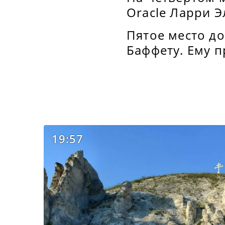
Oracle Ларри Э
Пятое место до
Баффету. Ему 
19:57