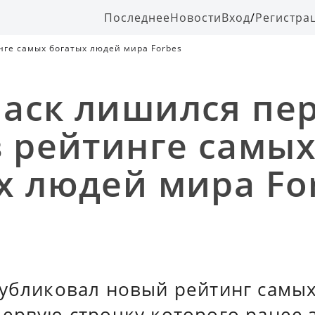
Последнее
Новости
Вход
/
Регистра
нге самых богатых людей мира Forbes
аск лишился пе
в рейтинге самы
х людей мира Fo
публиковал новый рейтинг самы
первую строчку которого ранее