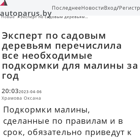
Последнее
Новости
Вход
/
Регист
autoparus.by
Новые
Эксперт по садовым деревьям
перечислила все необходимые
подкормки для малины за год
Эксперт по садовым
деревьям перечислила
все необходимые
подкормки для малины за
год
20:03
2023-04-06
Храмова Оксана
Подкормки малины,
сделанные по правилам и в
срок, обязательно приведут к