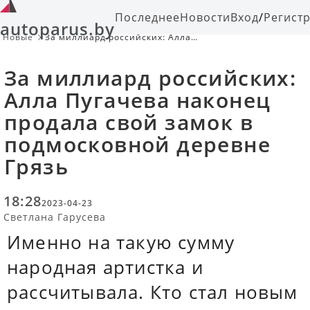
Последнее
Новости
Вход
/
Регист
autoparus.by
Новые
За миллиард российских: Алла
Пугачева наконец продала свой
замок в подмосковной деревне
За миллиард российских:
Грязь
Алла Пугачева наконец
продала свой замок в
подмосковной деревне
Грязь
18:28
2023-04-23
Светлана Гарусева
Именно на такую сумму
народная артистка и
рассчитывала. Кто стал новым